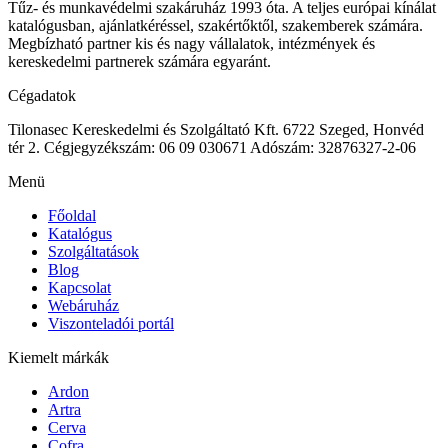
Tűz- és munkavédelmi szakáruház 1993 óta. A teljes európai kínálat
katalógusban, ajánlatkéréssel, szakértőktől, szakemberek számára.
Megbízható partner kis és nagy vállalatok, intézmények és
kereskedelmi partnerek számára egyaránt.
Cégadatok
Tilonasec Kereskedelmi és Szolgáltató Kft.
6722 Szeged, Honvéd
tér 2.
Cégjegyzékszám: 06 09 030671
Adószám: 32876327-2-06
Menü
Főoldal
Katalógus
Szolgáltatások
Blog
Kapcsolat
Webáruház
Viszonteladói portál
Kiemelt márkák
Ardon
Artra
Cerva
Cofra