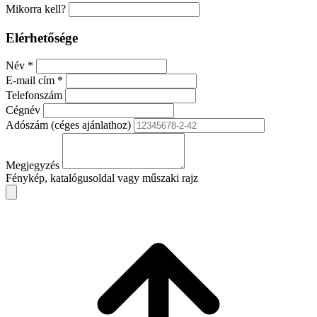
Mikorra kell?
Elérhetősége
Név
*
E-mail cím
*
Telefonszám
Cégnév
Adószám
(céges ajánlathoz)
Megjegyzés
Fénykép, katalógusoldal vagy műszaki rajz