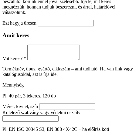
beszállítói körünk ennél jóval szélesebb. Írja le, mit keres –
megnézzük, honnan tudjuk beszerezni, és árral, határidővel
válaszolunk.
Ezt hagyja üresen
Amit keres
Mit keres?
*
Terméknév, típus, gyártó, cikkszám – ami tudható. Ha van link vagy
katalógusoldal, azt is írja ide.
Mennyiség
Pl. 40 pár, 3 tekercs, 120 db
Méret, kivitel, szín
Kötelező szabvány vagy védelmi osztály
Pl. EN ISO 20345 S3, EN 388 4X42C – ha előírás köti