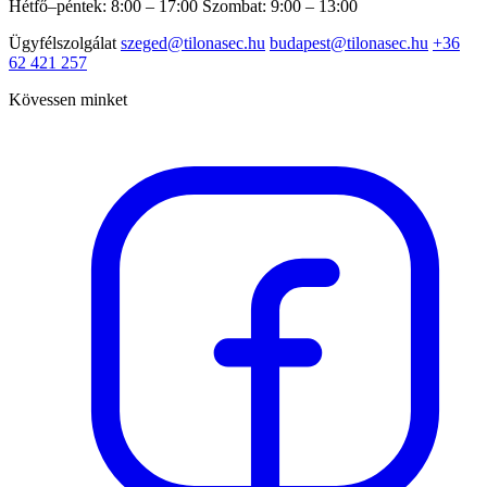
Hétfő–péntek: 8:00 – 17:00
Szombat: 9:00 – 13:00
Ügyfélszolgálat
szeged@tilonasec.hu
budapest@tilonasec.hu
+36
62 421 257
Kövessen minket