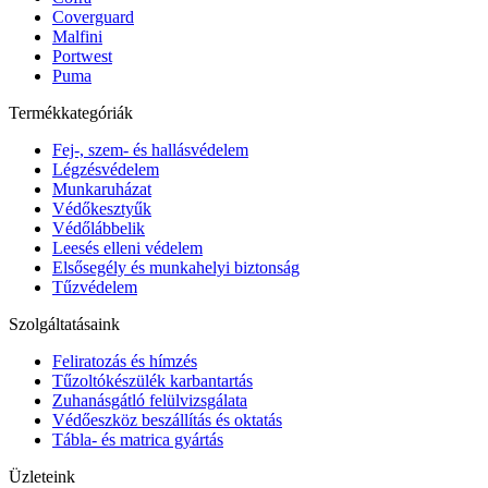
Coverguard
Malfini
Portwest
Puma
Termékkategóriák
Fej-, szem- és hallásvédelem
Légzésvédelem
Munkaruházat
Védőkesztyűk
Védőlábbelik
Leesés elleni védelem
Elsősegély és munkahelyi biztonság
Tűzvédelem
Szolgáltatásaink
Feliratozás és hímzés
Tűzoltókészülék karbantartás
Zuhanásgátló felülvizsgálata
Védőeszköz beszállítás és oktatás
Tábla- és matrica gyártás
Üzleteink