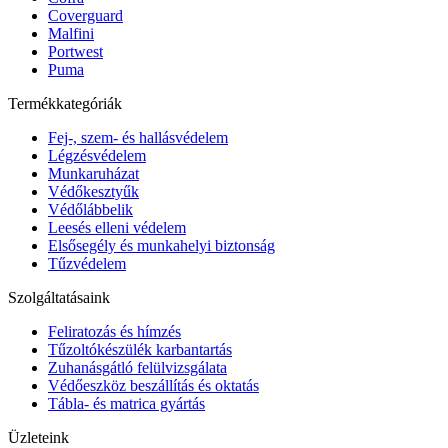
Coverguard
Malfini
Portwest
Puma
Termékkategóriák
Fej-, szem- és hallásvédelem
Légzésvédelem
Munkaruházat
Védőkesztyűk
Védőlábbelik
Leesés elleni védelem
Elsősegély és munkahelyi biztonság
Tűzvédelem
Szolgáltatásaink
Feliratozás és hímzés
Tűzoltókészülék karbantartás
Zuhanásgátló felülvizsgálata
Védőeszköz beszállítás és oktatás
Tábla- és matrica gyártás
Üzleteink