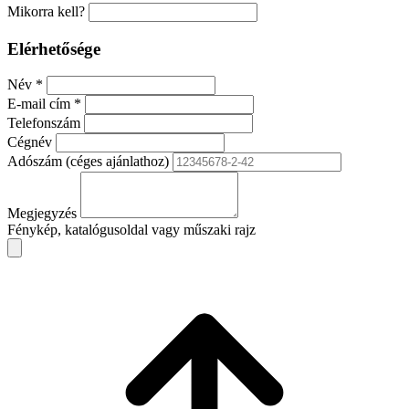
Mikorra kell?
Elérhetősége
Név
*
E-mail cím
*
Telefonszám
Cégnév
Adószám
(céges ajánlathoz)
Megjegyzés
Fénykép, katalógusoldal vagy műszaki rajz