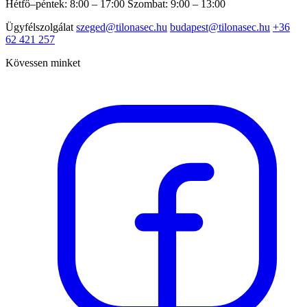
Hétfő–péntek: 8:00 – 17:00
Szombat: 9:00 – 13:00
Ügyfélszolgálat
szeged@tilonasec.hu
budapest@tilonasec.hu
+36
62 421 257
Kövessen minket