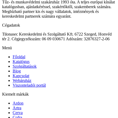
Tűz- és munkavédelmi szakáruház 1993 óta. A teljes európai kínálat
katalógusban, ajánlatkéréssel, szakértőktől, szakemberek számára.
Megbízható partner kis és nagy vállalatok, intézmények és
kereskedelmi partnerek számára egyaránt.
Cégadatok
Tilonasec Kereskedelmi és Szolgáltató Kft.
6722 Szeged, Honvéd
tér 2.
Cégjegyzékszám: 06 09 030671
Adószám: 32876327-2-06
Menü
Főoldal
Katalógus
Szolgáltatások
Blog
Kapcsolat
Webáruház
Viszonteladói portál
Kiemelt márkák
Ardon
Artra
Cerva
Cofra