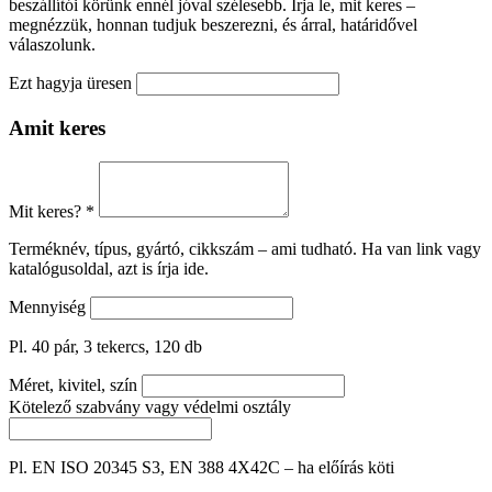
beszállítói körünk ennél jóval szélesebb. Írja le, mit keres –
megnézzük, honnan tudjuk beszerezni, és árral, határidővel
válaszolunk.
Ezt hagyja üresen
Amit keres
Mit keres?
*
Terméknév, típus, gyártó, cikkszám – ami tudható. Ha van link vagy
katalógusoldal, azt is írja ide.
Mennyiség
Pl. 40 pár, 3 tekercs, 120 db
Méret, kivitel, szín
Kötelező szabvány vagy védelmi osztály
Pl. EN ISO 20345 S3, EN 388 4X42C – ha előírás köti