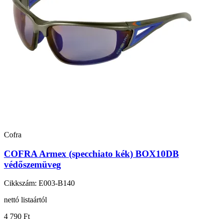
Cofra
COFRA Armex (specchiato kék) BOX10DB
védőszemüveg
Cikkszám: E003-B140
nettó listaártól
4 790 Ft