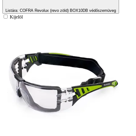
Listára
: COFRA Revolux (revo zöld) BOX10DB védőszemüveg
Kijelöl