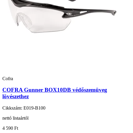
Cofra
COFRA Gunner BOX10DB védőszemüveg
lövészethez
Cikkszám: E019-B100
nettó listaártól
4 590 Ft