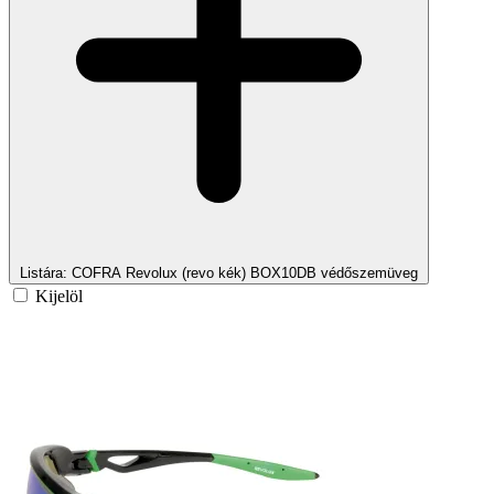
Listára
: COFRA Revolux (revo kék) BOX10DB védőszemüveg
Kijelöl