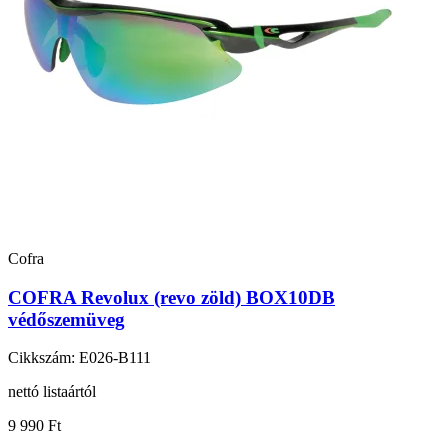
Cofra
COFRA Revolux (revo zöld) BOX10DB
védőszemüveg
Cikkszám: E026-B111
nettó listaártól
9 990 Ft