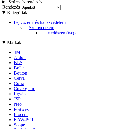
Szűrés és rendezés
Rendezés
Kategóriák
Fej-, szem- és hallásvédelem
Szemvédelem
Védőszemüvegek
Márkák
3M
Ardon
BLS
Bolle
Bouton
Cerva
Cofra
Coverguard
Egyéb
JSP
Neo
Portwest
Procera
RAW-POL
Scope