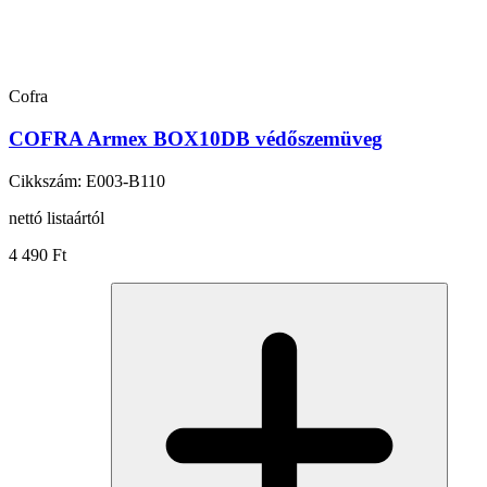
Cofra
COFRA Armex BOX10DB védőszemüveg
Cikkszám: E003-B110
nettó listaártól
4 490 Ft