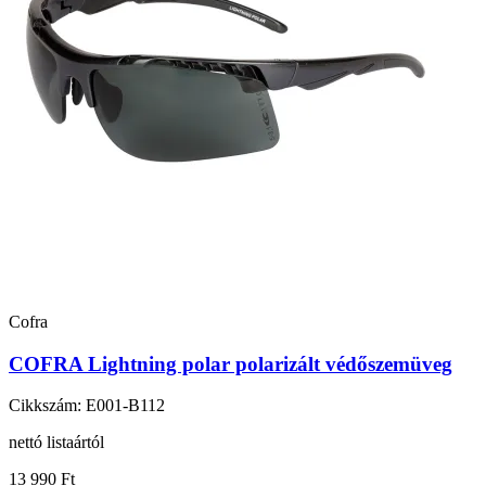
Cofra
COFRA Lightning polar polarizált védőszemüveg
Cikkszám: E001-B112
nettó listaártól
13 990 Ft