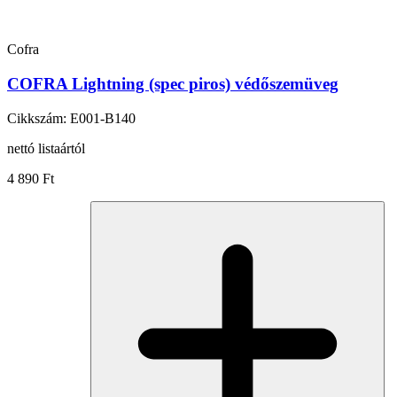
Cofra
COFRA Lightning (spec piros) védőszemüveg
Cikkszám: E001-B140
nettó listaártól
4 890 Ft