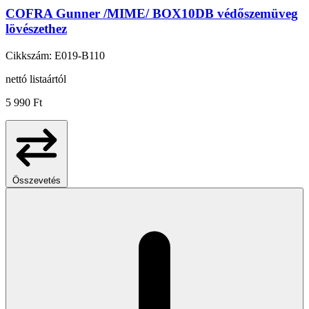
COFRA Gunner /MIME/ BOX10DB védőszemüveg
lövészethez
Cikkszám: E019-B110
nettó listaártól
5 990 Ft
Összevetés