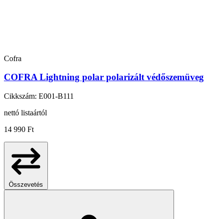
Cofra
COFRA Lightning polar polarizált védőszemüveg
Cikkszám: E001-B111
nettó listaártól
14 990 Ft
Összevetés