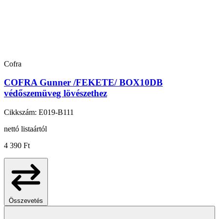
Cofra
COFRA Gunner /FEKETE/ BOX10DB
védőszemüveg lövészethez
Cikkszám: E019-B111
nettó listaártól
4 390 Ft
Összevetés