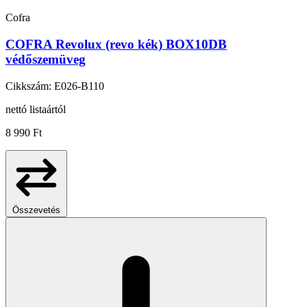
Cofra
COFRA Revolux (revo kék) BOX10DB
védőszemüveg
Cikkszám: E026-B110
nettó listaártól
8 990 Ft
Összevetés