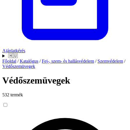
Ajánlatkérés
🇭🇺
Főoldal
/
Katalógus
/
Fej-, szem- és hallásvédelem
/
Szemvédelem
/
Védőszemüvegek
Védőszemüvegek
532 termék