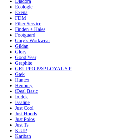
Diadora
Ecologie
Exena
FDM
Filter Service
Finden + Hales
Footguard
Gary’s Workwear
Gildan
Glory
Good Year
Graphite
GRUPPO P&P LOYAL S.P
Gtek
Hantex
Henbury
iDeal Basic
Irudek
Issaline
Just Cool
Just Hoods
Just Polos
Just Ts
K-UP
Kariban