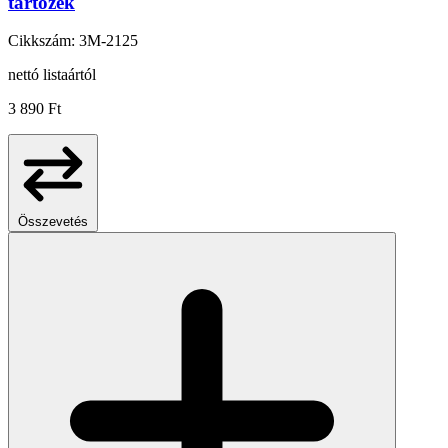
tartozék
Cikkszám: 3M-2125
nettó listaártól
3 890 Ft
Összevetés