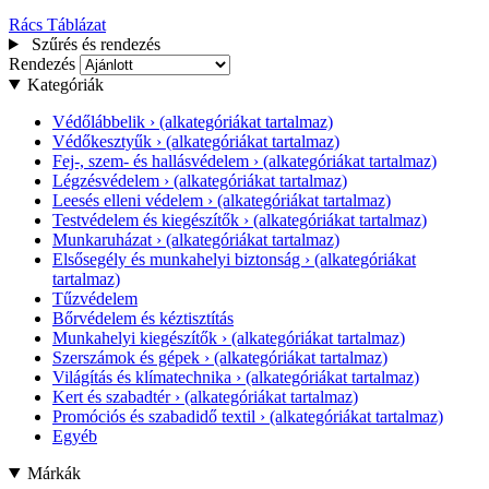
Rács
Táblázat
Szűrés és rendezés
Rendezés
Kategóriák
Védőlábbelik
›
(alkategóriákat tartalmaz)
Védőkesztyűk
›
(alkategóriákat tartalmaz)
Fej-, szem- és hallásvédelem
›
(alkategóriákat tartalmaz)
Légzésvédelem
›
(alkategóriákat tartalmaz)
Leesés elleni védelem
›
(alkategóriákat tartalmaz)
Testvédelem és kiegészítők
›
(alkategóriákat tartalmaz)
Munkaruházat
›
(alkategóriákat tartalmaz)
Elsősegély és munkahelyi biztonság
›
(alkategóriákat
tartalmaz)
Tűzvédelem
Bőrvédelem és kéztisztítás
Munkahelyi kiegészítők
›
(alkategóriákat tartalmaz)
Szerszámok és gépek
›
(alkategóriákat tartalmaz)
Világítás és klímatechnika
›
(alkategóriákat tartalmaz)
Kert és szabadtér
›
(alkategóriákat tartalmaz)
Promóciós és szabadidő textil
›
(alkategóriákat tartalmaz)
Egyéb
Márkák