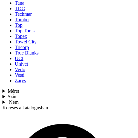
Tana
TDC
Techmar
Tombo
Top
Top Tools
Topex
Towel City
Tricorp
True Blanks
UCI
Univet
Verto
Vesti
Zarys
Méret
Szín
Nem
Keresés a katalógusban