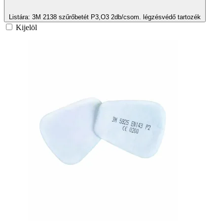
Listára
: 3M 2138 szűrőbetét P3,O3 2db/csom. légzésvédő tartozék
Kijelöl