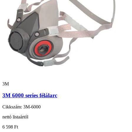
3M
3M 6000 series félálarc
Cikkszám: 3M-6000
nettó listaártól
6 598 Ft