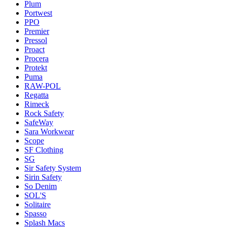
Plum
Portwest
PPO
Premier
Pressol
Proact
Procera
Protekt
Puma
RAW-POL
Regatta
Rimeck
Rock Safety
SafeWay
Sara Workwear
Scope
SF Clothing
SG
Sir Safety System
Sirin Safety
So Denim
SOL'S
Solitaire
Spasso
Splash Macs