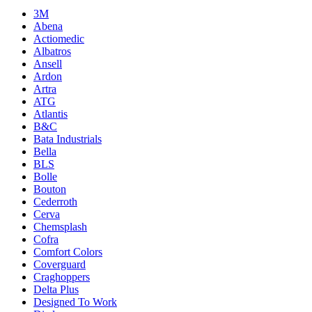
3M
Abena
Actiomedic
Albatros
Ansell
Ardon
Artra
ATG
Atlantis
B&C
Bata Industrials
Bella
BLS
Bolle
Bouton
Cederroth
Cerva
Chemsplash
Cofra
Comfort Colors
Coverguard
Craghoppers
Delta Plus
Designed To Work