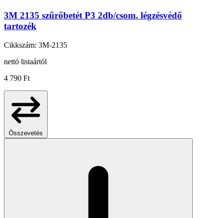
3M 2135 szűrőbetét P3 2db/csom. légzésvédő
tartozék
Cikkszám: 3M-2135
nettó listaártól
4 790 Ft
Összevetés