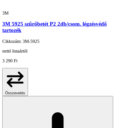
3M
3M 5925 szűrőbetét P2 2db/csom. légzésvédő
tartozék
Cikkszám: 3M-5925
nettó listaártól
3 290 Ft
Összevetés