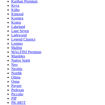
Kariban Premium
Keya
Kiilto
Kimood
Korntex
Kratos
Lakeland
Lane Seven
Larkwood
Legend Classics
Lemigo
Malfini
MALFINI Premium
Mumbles
Native Spirit
Neo
Neoblu
Nordik
Olima
Onna
Payper
Pedexan
Piccolio
PIP
PK-MOT