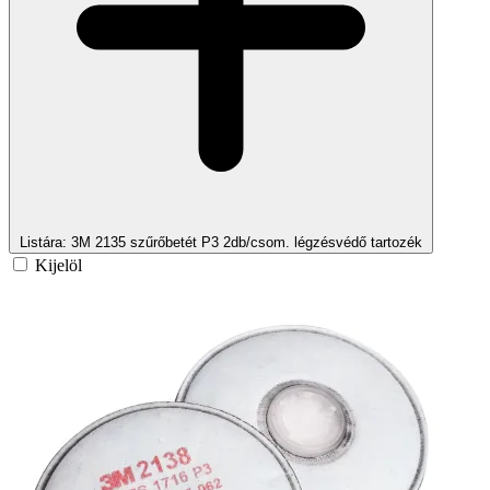
Listára
: 3M 2135 szűrőbetét P3 2db/csom. légzésvédő tartozék
Kijelöl