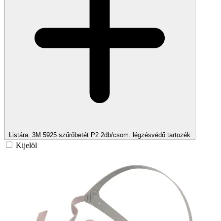
Listára
: 3M 5925 szűrőbetét P2 2db/csom. légzésvédő tartozék
Kijelöl