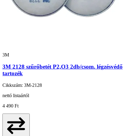
3M
3M 2128 szűrőbetét P2,O3 2db/csom. légzésvédő
tartozék
Cikkszám: 3M-2128
nettó listaártól
4 490 Ft