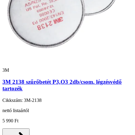
3M
3M 2138 szűrőbetét P3,O3 2db/csom. légzésvédő
tartozék
Cikkszám: 3M-2138
nettó listaártól
5 990 Ft