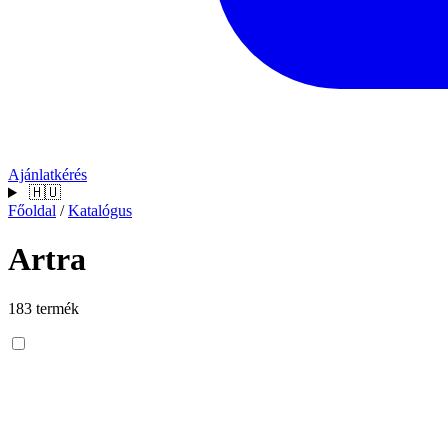
Ajánlatkérés
🇭🇺
Főoldal
/
Katalógus
Artra
183 termék